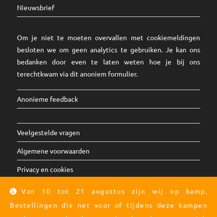
Nieuwsbrief
Om je niet te moeten overvallen met cookiemeldingen
besloten we om geen analytics te gebruiken. Je kan ons
bedanken door even te laten weten hoe je bij ons
terechtkwam via dit
anoniem formulier
.
Anonieme feedback
Veelgestelde vragen
Algemene voorwaarden
Privacy en cookies
Van 10 tot 21 augustus zijn wij op kamp.
Kleding:
maten
en
kleuren
Bestellingen die net voor of tijdens deze kampen