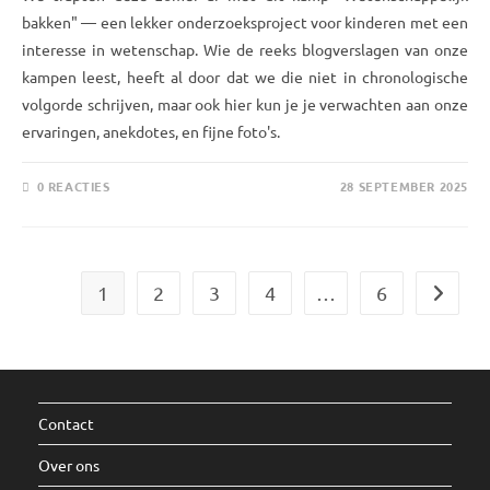
bakken" — een lekker onderzoeksproject voor kinderen met een
interesse in wetenschap. Wie de reeks blogverslagen van onze
kampen leest, heeft al door dat we die niet in chronologische
volgorde schrijven, maar ook hier kun je je verwachten aan onze
ervaringen, anekdotes, en fijne foto's.
0 REACTIES
28 SEPTEMBER 2025
1
2
3
4
…
6
Naar vo
Contact
Over ons