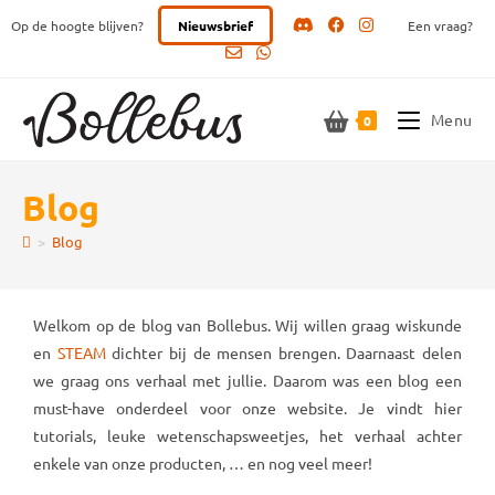
Ga
Op de hoogte blijven?
Nieuwsbrief
Een vraag?
naar
inhoud
Menu
0
Blog
>
Blog
Welkom op de blog van Bollebus. Wij willen graag wiskunde
en
STEAM
dichter bij de mensen brengen. Daarnaast delen
we graag ons verhaal met jullie. Daarom was een blog een
must-have onderdeel voor onze website. Je vindt hier
tutorials, leuke wetenschapsweetjes, het verhaal achter
enkele van onze producten, … en nog veel meer!